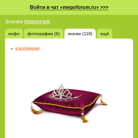
Войти в чат «megoforum.ru» >>>
Значки
МаринчиК
инфо
фотографии (6)
значки (118)
ещё
←
к коллекции