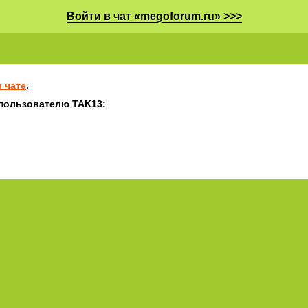
Войти в чат «megoforum.ru» >>>
 чате
.
 пользователю TAK13: